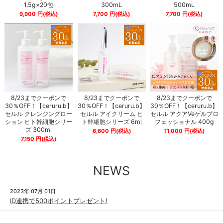
1.5g×20包
300mL
500mL
9,900
円
(税込)
7,700
円
(税込)
7,700
円
(税込)
8/23までクーポンで
8/23までクーポンで
8/23までクーポンで
30％OFF！【ceruru.b】
30％OFF！【ceruru.b】
30％OFF！【ceruru.b】
セルル クレンジングロー
セルル アイクリーム ヒ
セルル アクアVeゲルプロ
ション ヒト幹細胞シリー
ト幹細胞シリーズ 6ml
フェッショナル 400g
ズ 300ml
6,600
円
(税込)
11,000
円
(税込)
7,150
円
(税込)
NEWS
2023年 07月 01日
ID連携で500ポイントプレゼント!