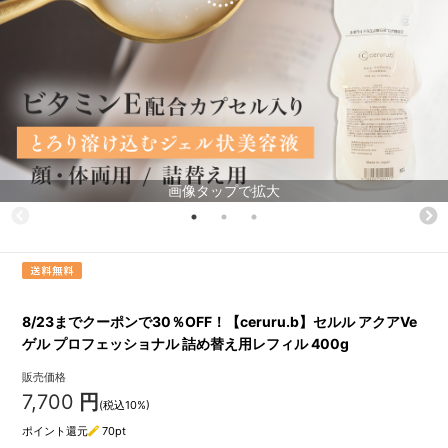
画像タップで拡大
8/23までクーポンで30％OFF！【ceruru.b】セルル アクアVe
ゲル プロフェッショナル 詰め替え用レフィル 400g
販売価格
7,700
円
(税込10%)
ポイント還元
70
pt