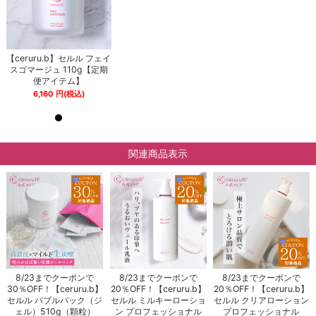
イ
【ceruru.b】セルル フェイ
【ceruru.b】セルル フェイ
期
スゴマージュ 110g【定期
スゴマージュ 110g【定期
便アイテム】
便アイテム】
6,160
円
(税込)
6,160
円
(税込)
関連商品表示
8/23までクーポンで
8/23までクーポンで
8/23までクーポンで
30％OFF！【ceruru.b】
20％OFF！【ceruru.b】
20％OFF！【ceruru.b】
セルル バブルパック（ジ
セルル ミルキーローショ
セルル クリアローション
ェル）510g（顆粒）
ン プロフェッショナル
プロフェッショナル