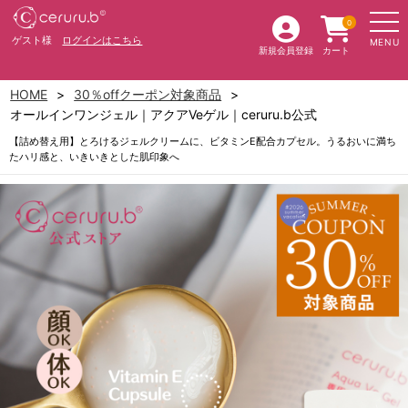
0
ゲスト様
ログインはこちら
MENU
新規会員登録
カート
HOME
30％offクーポン対象商品
オールインワンジェル｜アクアVeゲル｜ceruru.b公式
【詰め替え用】とろけるジェルクリームに、ビタミンE配合カプセル。うるおいに満ち
たハリ感と、いきいきとした肌印象へ