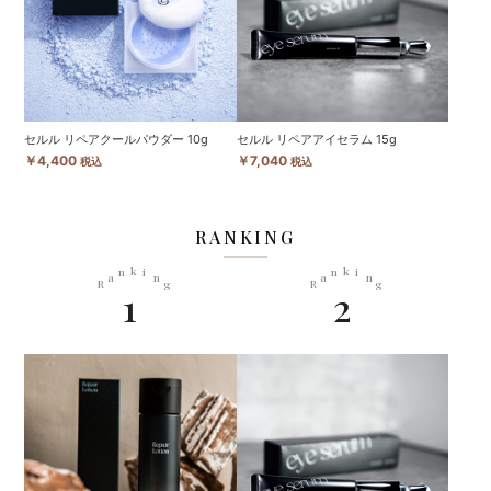
セルル リペアクールパウダー 10g
セルル リペアアイセラム 15g
￥4,400
￥7,040
税込
税込
RANKING
k
k
n
i
n
i
a
n
a
n
R
g
R
g
1
2