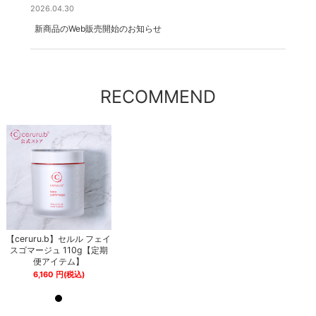
2026.04.30
新商品のWeb販売開始のお知らせ
RECOMMEND
イ
【ceruru.b】セルル フェイ
【ceruru.b】セルル フェイ
期
スゴマージュ 110g【定期
スゴマージュ 110g【定期
便アイテム】
便アイテム】
6,160
円
(税込)
6,160
円
(税込)