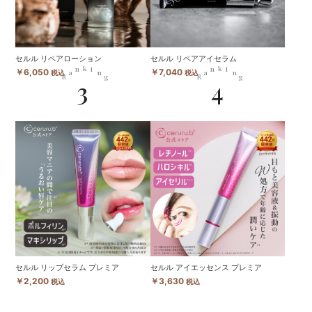
セルル リペアローション
セルル リペアアイセラム
k
k
n
i
n
i
￥6,050
￥7,040
a
n
a
n
税込
税込
R
g
R
g
3
4
セルル リップセラム プレミア
セルル アイエッセンス プレミア
￥2,200
￥3,630
税込
税込