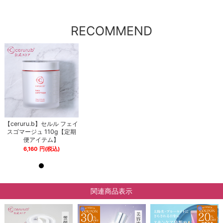
RECOMMEND
イ
【ceruru.b】セルル フェイ
【ceruru.b】セルル フェイ
期
スゴマージュ 110g【定期
スゴマージュ 110g【定期
便アイテム】
便アイテム】
6,160
円
(税込)
6,160
円
(税込)
関連商品表示