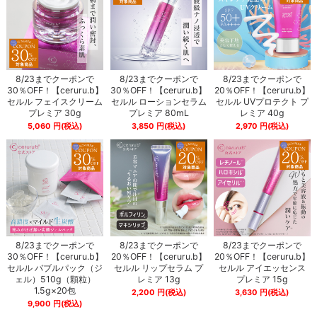
8/23までクーポンで
8/23までクーポンで
8/23までクーポンで
30％OFF！【ceruru.b】
30％OFF！【ceruru.b】
20％OFF！【ceruru.b】
セルル フェイスクリーム
セルル ローションセラム
セルル UVプロテクト プ
プレミア 30g
プレミア 80mL
レミア 40g
5,060
円
(税込)
3,850
円
(税込)
2,970
円
(税込)
8/23までクーポンで
8/23までクーポンで
8/23までクーポンで
30％OFF！【ceruru.b】
20％OFF！【ceruru.b】
20％OFF！【ceruru.b】
セルル バブルパック（ジ
セルル リップセラム プ
セルル アイエッセンス
ェル）510g（顆粒）
レミア 13g
プレミア 15g
1.5g×20包
2,200
円
(税込)
3,630
円
(税込)
9,900
円
(税込)