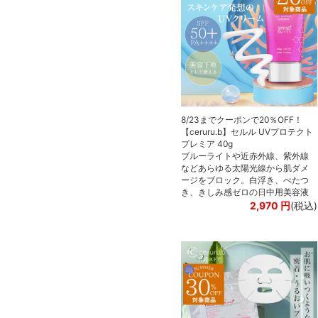
8/23までクーポンで20％OFF！
【ceruru.b】セルル UVプロテクト
プレミア 40g
ブルーライトや近赤外線、紫外線
などあらゆる太陽光線から肌ダメ
ージをブロック。白浮き、べたつ
き、きしみ感ゼロの日中用美容液
2,970
円
(税込)