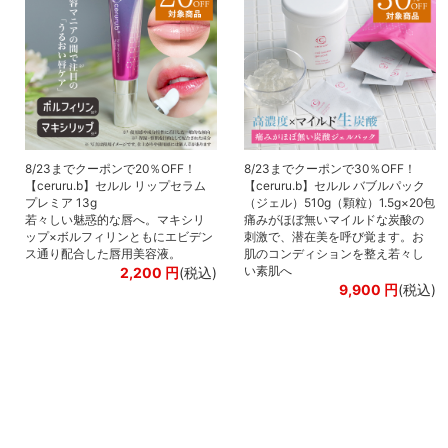
8/23までクーポンで20％OFF！
8/23までクーポンで30％OFF！
【ceruru.b】セルル リップセラム
【ceruru.b】セルル バブルパック
プレミア 13g
（ジェル）510g（顆粒）1.5g×20包
若々しい魅惑的な唇へ。マキシリ
痛みがほぼ無いマイルドな炭酸の
ップ×ボルフィリンともにエビデン
刺激で、潜在美を呼び覚ます。お
ス通り配合した唇用美容液。
肌のコンディションを整え若々し
い素肌へ
2,200
円
(税込)
9,900
円
(税込)