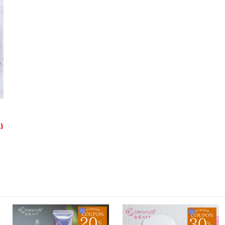
【ceruru.b】セルル フェイスゴマー
ジュ 110g【定期便アイテム】
)
4,400
円 (税込)