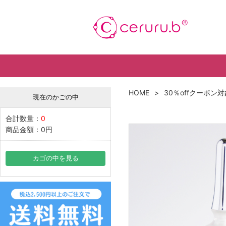
HOME
30％offクーポン
現在のかごの中
合計数量：
0
商品金額：
0円
カゴの中を見る