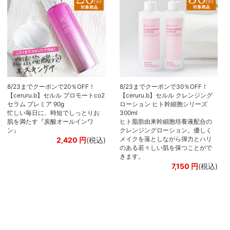
8/23までクーポンで20％OFF！
8/23までクーポンで30％OFF！
【ceruru.b】セルル プロモートco2
【ceruru.b】セルル クレンジング
セラム プレミア 90g
ローション ヒト幹細胞シリーズ
忙しい毎日に、時短でしっとりお
300ml
肌を満たす『炭酸オールインワ
ヒト脂肪由来幹細胞培養液配合の
ン』
クレンジングローション。優しく
メイクを落としながら弾力とハリ
2,420
円
(税込)
のある若々しい肌を保つことがで
きます。
7,150
円
(税込)