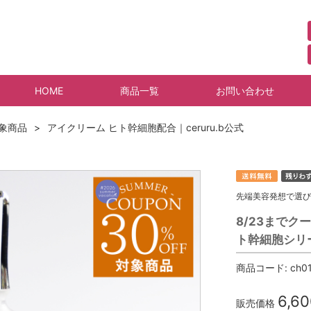
HOME
商品一覧
お問い合わせ
対象商品
アイクリーム ヒト幹細胞配合｜ceruru.b公式
先端美容発想で選び
8/23までクー
ト幹細胞シリー
商品コード:
ch0
6,60
販売価格