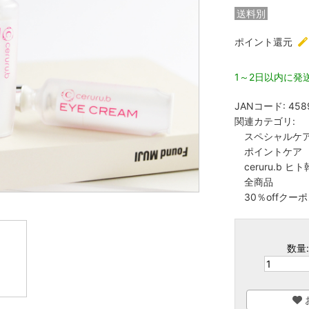
送料別
ポイント還元
1～2日以内に発
JANコード:
458
関連カテゴリ:
スペシャルケ
ポイントケア
ceruru.b 
全商品
30％offクー
数量: