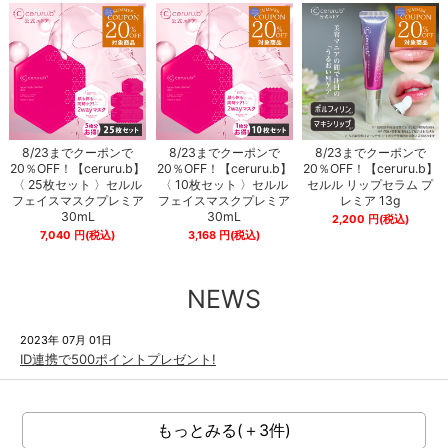
8/23までクーポンで
8/23までクーポンで
8/23までクーポンで
20％OFF！【ceruru.b】
20％OFF！【ceruru.b】
20％OFF！【ceruru.b】
〈 25枚セット 〉セルル
〈 10枚セット 〉セルル
セルル リップセラム プ
フェイスマスクプレミア
フェイスマスクプレミア
レミア 13g
30mL
30mL
2,200
円
(税込)
7,040
円
(税込)
3,168
円
(税込)
NEWS
2023年 07月 01日
ID連携で500ポイントプレゼント!
もっとみる(＋3件)