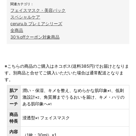
関連カテゴリ：
フェイスマスク・美容パック
スペシャルケア
ceruru.b プレミアシリーズ
全商品
30％offクーポン対象商品
※こちらの商品のご購入はネコポス(送料385円)でお届けとなりま
す。別商品と合せてご購入いただいた場合は通常配送となりま
す。
肌ア
潤い・保湿、キメを整え、なめらかな肌印象
、低刺
※1
プロ
激設計
、角質層までうるおいを届け、キメ・ハリの
※2
ーチ
ある肌印象へ
※1
商品
浸透型
フェイスマスク
※1
特長
内容
（1枚：30ml）×1