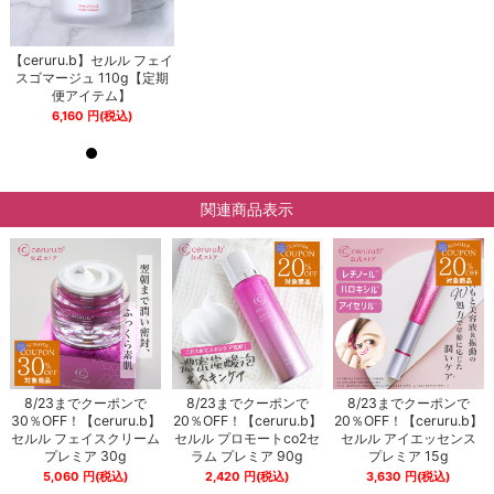
イ
【ceruru.b】セルル フェイ
【ceruru.b】セルル フェイ
期
スゴマージュ 110g【定期
スゴマージュ 110g【定期
便アイテム】
便アイテム】
6,160
円
(税込)
6,160
円
(税込)
関連商品表示
8/23までクーポンで
8/23までクーポンで
8/23までクーポンで
30％OFF！【ceruru.b】
20％OFF！【ceruru.b】
20％OFF！【ceruru.b】
セルル フェイスクリーム
セルル プロモートco2セ
セルル アイエッセンス
プレミア 30g
ラム プレミア 90g
プレミア 15g
5,060
円
(税込)
2,420
円
(税込)
3,630
円
(税込)