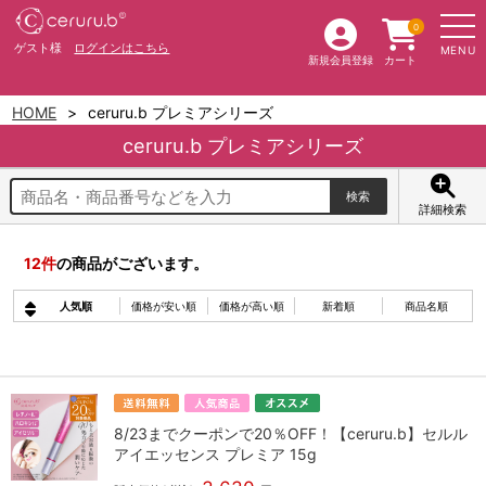
0
ゲスト様
ログインはこちら
MENU
新規会員登録
カート
HOME
ceruru.b プレミアシリーズ
ceruru.b プレミアシリーズ
詳細検索
12
件
の商品がございます。
人気順
価格が安い順
価格が高い順
新着順
商品名順
8/23までクーポンで20％OFF！【ceruru.b】セルル
アイエッセンス プレミア 15g