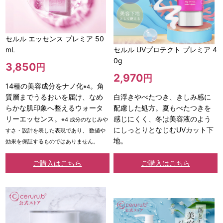
セルル エッセンス プレミア 50
mL
セルル UVプロテクト プレミア 4
0g
3,850
円
2,970
円
14種の美容成分をナノ化
。角
※4
質層までうるおいを届け、なめ
白浮きやべたつき、きしみ感に
らかな肌印象へ整えるウォータ
配慮した処方。夏もべたつきを
リーエッセンス。
感じにくく、冬は美容液のよう
※4 成分のなじみや
にしっとりとなじむUVカット下
すさ・設計を表した表現であり、 数値や
地。
効果を保証するものではありません。
ご購入はこちら
ご購入はこちら