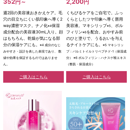
352
2,200
円～
円
週2回の美容液おきかえケア。毛
くちびるケアをご自宅で。ふっ
穴の目立ちにくい肌印象へ導く2
くらとしたツヤ印象へ導く唇用
way濃密マスク。ナノ化
保湿
美容液。マキシリップ
、ボル
※4
※5
成分配合の美容液30mL入り。顔
フィリン
を配合。おやすみ前
※6
はもちろん、乾燥が気になる部
のひと塗りで、うるおいを与え
分の保湿ケアにも。
るナイトケアにも。
※4 成分のなじ
※5 マキシリッ
みやすさ・設計を表した表現であり、 数
プ：パルミトイルトリペプチド-1（保湿成
値や効果を保証するものではありませ
分） ※6 ボルフィリン：ハナスゲ根エキス
ん。
（整肌・保湿成分）
ご購入はこちら
ご購入はこちら