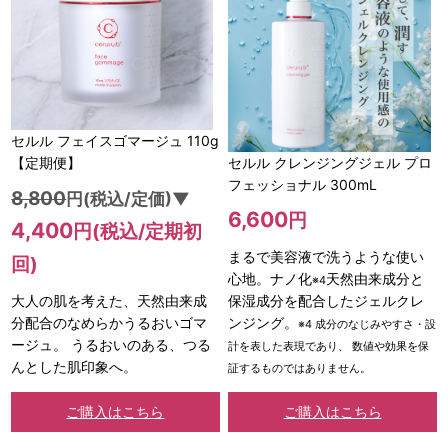
セルル フェイスゴマージュ 110g
【定期便】
セルル クレンジングジェル プロ
フェッショナル 300mL
8,800
円(税込/定価)▼
6,600
円
4,400
円(税込/定期初
まるで美容液で洗うような使い
回)
心地。ナノ化
天然由来成分と
※4
大人の肌を考えた、天然由来成
保湿成分を配合したジェルクレ
分配合のなめらかうるおいゴマ
ンジング。
※4 成分のなじみやすさ・設
ージュ。 うるおいのある、つる
計を表した表現であり、 数値や効果を保
んとした肌印象へ。
証するものではありません。
ご購入はこちら
ご購入はこちら