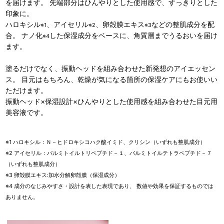
を届けます。 先端部分はひんやりとした使用感で、すっきりとした
印象に。
ハロキシル
、アイセリル
、卵殻膜エキス
などの整肌成分を配
※1
※2
※3
合。 ナノ化
した保湿成分をベースに、角質層までうるおいを届け
※4
ます。
塗るだけでなく、振動ヘッドを組み合わせた新発想のアイエッセン
ス。 目元はもちろん、乾燥が気になる箇所の保湿ケアにもお使いい
ただけます。
振動ヘッド×保湿設計×ひんやりとした使用感を組み合わせた目元用
美容液です。
※1 ハロキシル：Ｎ－ヒドロキシコハク酸イミド、クリシン（いずれも整肌成分）
※2 アイセリル：パルミトイルトリペプチド－１、パルミトイルテトラペプチド－７
（いずれも整肌成分）
※3 卵殻膜エキス:加水分解卵殻膜（保湿成分）
※4 成分のなじみやすさ・設計を表した表現であり、 数値や効果を保証するものでは
ありません。