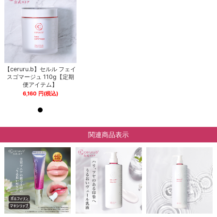
イ
【ceruru.b】セルル フェイ
【ceruru.b】セルル フェイ
期
スゴマージュ 110g【定期
スゴマージュ 110g【定期
便アイテム】
便アイテム】
6,160
円
(税込)
6,160
円
(税込)
関連商品表示