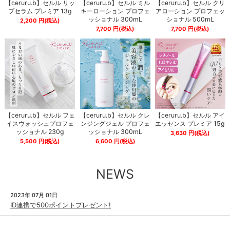
【ceruru.b】セルル リッ
【ceruru.b】セルル ミル
【ceruru.b】セルル クリ
プセラム プレミア 13g
キーローション プロフェ
アローション プロフェッ
ッショナル 300mL
ショナル 500mL
2,200
円
(税込)
7,700
円
(税込)
7,700
円
(税込)
【ceruru.b】セルル フェ
【ceruru.b】セルル クレ
【ceruru.b】セルル アイ
イスウォッシュプロフェ
ンジングジェル プロフェ
エッセンス プレミア 15g
ッショナル 230g
ッショナル 300mL
3,630
円
(税込)
5,500
円
(税込)
6,600
円
(税込)
NEWS
2023年 07月 01日
ID連携で500ポイントプレゼント!