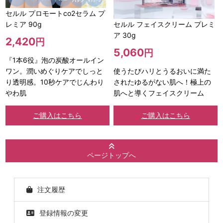
セルル プロモートco2セラム プ
レミア 90g
セルル フェイスクリーム プレミ
ア 30g
2,420
円
5,060
円
『1本6役』泡の炭酸オールイン
ワン。潤いめぐりケアでしっと
使うたびハリとうるおいに満た
り透明感。10秒ケアでじんわり
されたゆるがない肌へ！極上の
やわ肌
肌へと導くフェイスクリーム
ご購入はこちら
ご購入はこちら
ページトップへ
注文履歴
登録情報の変更