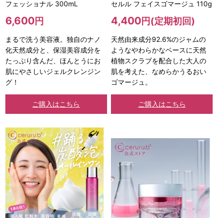
フェッショナル 300mL
セルル フェイスゴマージュ 110g
6,600
4,400
円
円(定期初回)
まるで洗う美容液。独自のナノ
天然由来成分92.6%のジャムの
化天然成分と、保湿美容成分を
ようなやわらかなベースに天然
たっぷり含んだ、ほんとうにお
植物スクラブを配合した大人の
肌にやさしいジェルクレンジン
肌を考えた、なめらかうるおい
グ！
ゴマージュ。
ご購入はこちら
ご購入はこちら