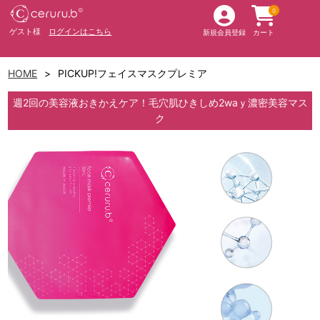
0
ゲスト様
ログインはこちら
新規会員登録
カート
HOME
PICKUP!フェイスマスクプレミア
週2回の美容液おきかえケア！毛穴肌ひきしめ2waｙ濃密美容マス
ク