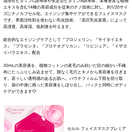
油溶性ビタミンC誘導体や安定型ビタミンA誘導体、栄養豊富な植物
エキスを含む14種の美容成分を従来のナノ技術に対し、約1/20サイ
ズにナノカプセル化。エイジング集中ケアができるフェイスマスク
です。界面活性剤を使わない乳化技術、『高圧乳化装置』によって
高浸透、高保湿、低刺激を叶えます。
総合的なエイジングケアとして『プロジェリン』『サイタイエキ
ス』『プラセンタ』『プロテオグリカン』『リピジュア』『イザヨ
イバラエキス』配合
30mLの美容液を、植物コットンの産毛のみ紡いだ目の細かい不織
布にたっぷりしみ込ませて、隙なく毛穴とキメから美容液を注ぎま
す。若々しい透明感のあるお肌へ。パウチフィルム下部を切り取
り、袋の中身に残った美容液をしぼり出し、パックと同時にボディ
ケアができます♡
セルル フェイスマスクプレミア