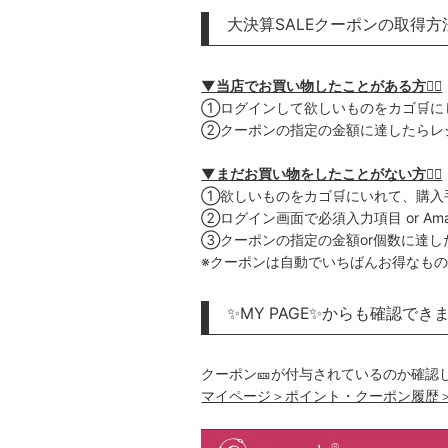
大決算SALEクーポンの取得方法
▼当店でお買い物したことがある方🙋‍♀️
①ログインして欲しいものをカゴ🛒
②クーポンの指定の金額に達したらレ
▼まだお買い物をしたことがない方🙋‍♀️
①欲しいものをカゴ🛒にいれて、購入
②ログイン画面で必須入力項目 or Am
③クーポンの指定の金額or個数に達し
※クーポンは自動でいちばんお得なも
✨MY PAGE✨からも確認でき
クーポン🎫が付与されているのか確認
マイページ＞ポイント・クーポン履歴