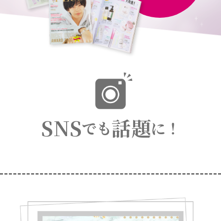
SNS
話題
でも
に！