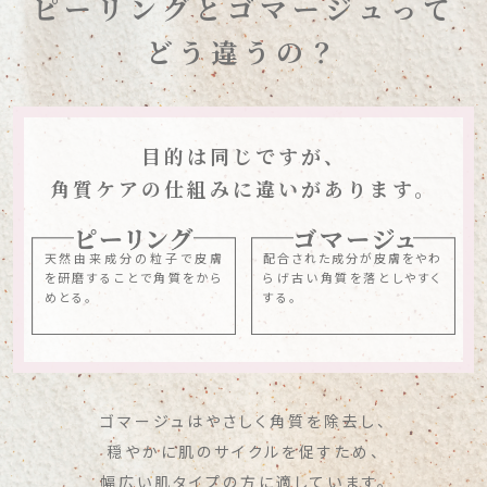
ピーリングとゴマージュって
どう違うの？
目的は同じですが、
角質ケアの仕組みに違いがあります。
天然由来成分の粒子で皮膚
配合された成分が皮膚をやわ
を研磨することで角質をから
らげ古い角質を落としやすく
めとる。
する。
ゴマージュはやさしく角質を除去し、
穏やかに肌のサイクルを促すため、
幅広い肌タイプの方に適しています。