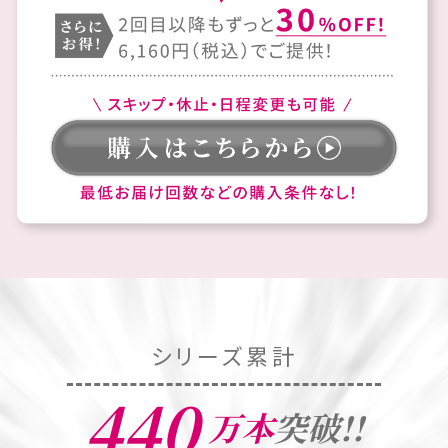
シリーズ累計
440
万本
突破
!!