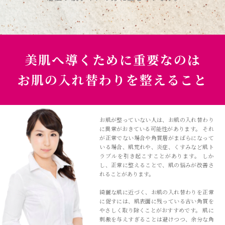
美肌へ導くために重要なのは
お肌の入れ替わりを整えること
お肌が整っていない人は、お肌の入れ替わり
に異常がおきている可能性があります。 それ
が正常でない場合や角質層がまばらになって
いる場合、肌荒れや、炎症、くすみなど肌ト
ラブルを引き起こすことがあります。 しか
し、正常に整えることで、肌の悩みが改善さ
れることがあります。
綺麗な肌に近づく、お肌の入れ替わりを正常
に促すには、肌表面に残っている古い角質を
やさしく取り除くことがおすすめです。 肌に
刺激を与えすぎることは避けつつ、余分な角