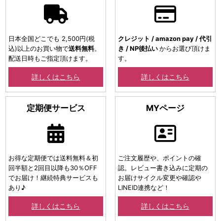
日本全国どこでも 2,500円(税
クレジット / amazon pay / 代引
込)以上のお買い物で
送料無料
。
き / NP後払い
からお選び頂けま
配送日時もご指定頂けます。
す。
詳しくはこちら
詳しくはこちら
定期便サービス
MYページ
お得な定期便では送料無料＆初
ご注文履歴や、ポイントの確
回半額と2回目以降も30％OFF
認。レビュー書き込みに定期の
でお届け！継続特典サービスも
お届けサイクル変更や確認や
あり♪
LINEID連携など！
詳しくはこちら
詳しくはこちら